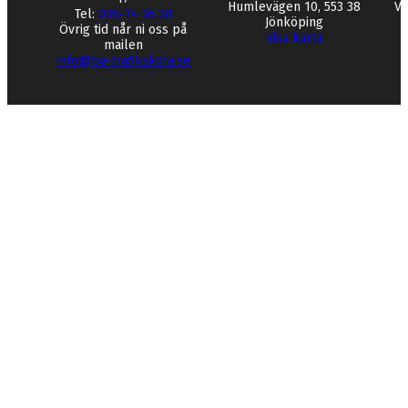
Humlevägen 10, 553 38
Vi
Tel:
036-14 36 30
Jönköping
Övrig tid når ni oss på
Visa karta
mailen
info@ba-trafikskola.se