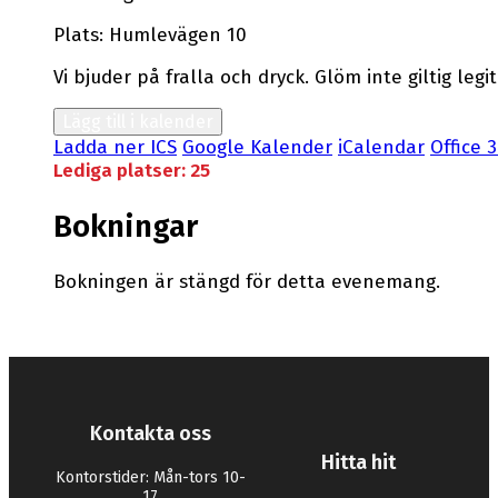
Plats: Humlevägen 10
Vi bjuder på fralla och dryck. Glöm inte giltig leg
Lägg till i kalender
Ladda ner ICS
Google Kalender
iCalendar
Office 
Lediga platser: 25
Bokningar
Bokningen är stängd för detta evenemang.
Kontakta oss
Hitta hit
Kontorstider: Mån-tors 10-
17