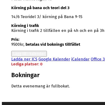
Körning på bana och teori del 3
14/6 Teoridel 3/ körning på Bana 9-15
Körning i trafik
Körning i trafik 2 tillfällen en på 4h och en på 3h 
Pris:
9500kr,
betalas vid boknings tillfället
Lägg till i kalender
Ladda ner ICS
Google Kalender
iCalendar
Office 
Lediga platser: 0
Bokningar
Detta evenemang är fullbokat.