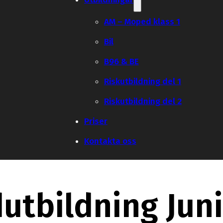
AM – Moped klass 1
Bil
B96 & BE
Riskutbildning del 1
Riskutbildning del 2
Priser
Kontakta oss
utbildning Juni